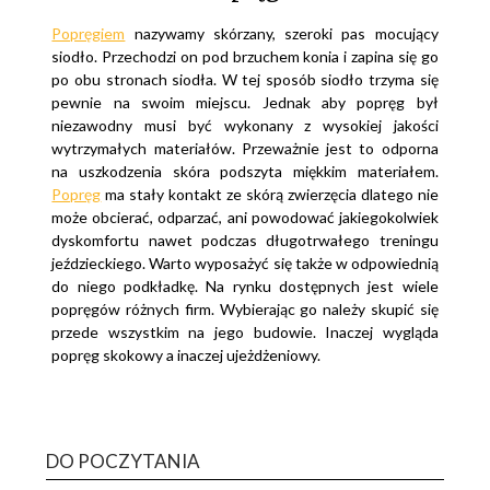
Popręgiem
nazywamy skórzany, szeroki pas mocujący
siodło. Przechodzi on pod brzuchem konia i zapina się go
po obu stronach siodła. W tej sposób siodło trzyma się
pewnie na swoim miejscu. Jednak aby popręg był
niezawodny musi być wykonany z wysokiej jakości
wytrzymałych materiałów. Przeważnie jest to odporna
na uszkodzenia skóra podszyta miękkim materiałem.
Popręg
ma stały kontakt ze skórą zwierzęcia dlatego nie
może obcierać, odparzać, ani powodować jakiegokolwiek
dyskomfortu nawet podczas długotrwałego treningu
jeździeckiego. Warto wyposażyć się także w odpowiednią
do niego podkładkę. Na rynku dostępnych jest wiele
popręgów różnych firm. Wybierając go należy skupić się
przede wszystkim na jego budowie. Inaczej wygląda
popręg skokowy a inaczej ujeżdżeniowy.
DO POCZYTANIA